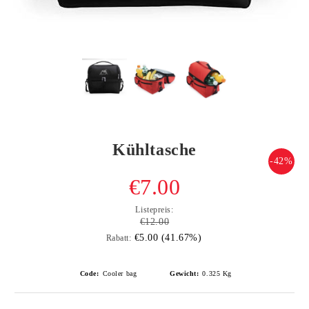
Kühltasche
-42%
€7.00
Listepreis:
€12.00
€5.00 (41.67%)
Rabatt:
Code:
Cooler bag
Gewicht:
0.325
Kg