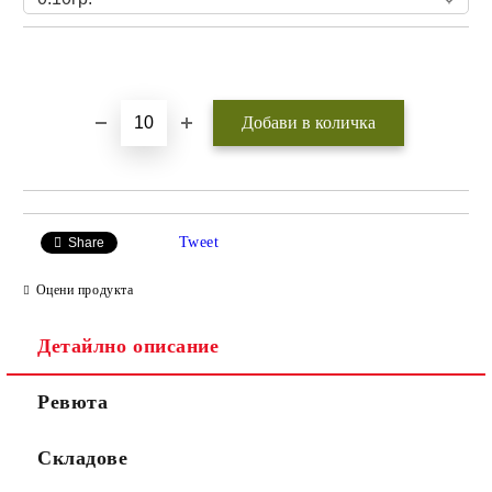
Добави в желани
Tweet
Share
Оцени продукта
Детайлно описание
Ревюта
Складове