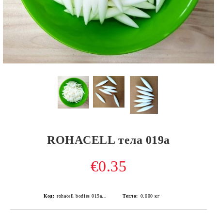
ROHACELL тела 019a
€0.35
Код:
rohacell bodies 019a /0.1gr/ NEW
Тегло:
0.000
кг