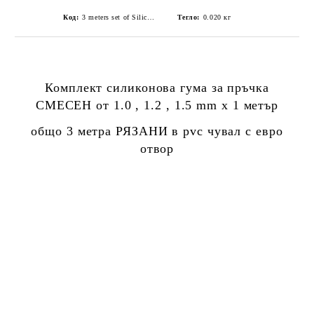
Код:
3 meters set of Silicone Pole Float Rubber clear MIXED of 1.0 , 1.2 , 1.5 mm CUTTED
Тегло:
0.020
кг
Комплект силиконова гума за пръчка
СМЕСЕН от 1.0 , 1.2 , 1.5 mm x 1 метър
общо 3 метра РЯЗАНИ в pvc чувал с евро
отвор