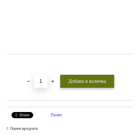
Добави в желани
Tweet
Share
Оцени продукта