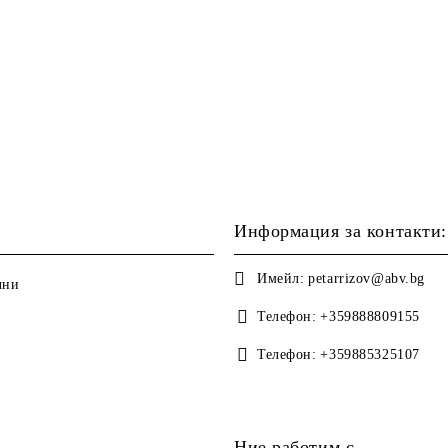
Информация за контакти:
Имейл:
petarrizov@abv.bg
чни
Телефон:
+359888809155
Телефон:
+359885325107
Ние работим с