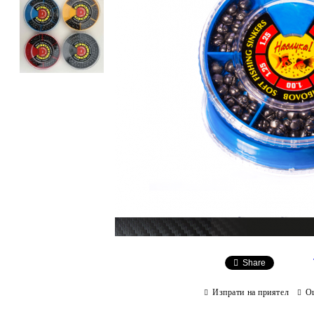
Share
Изпрати на приятел
О