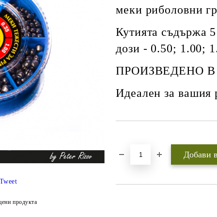
меки риболовни г
Кутията съдържа 5
дози - 0.50; 1.00; 1
ПРОИЗВЕДЕНО В
Идеален за вашия 
Добави в желани
Tweet
цени продукта