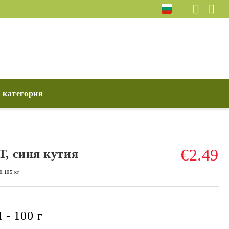
 категория
€2.49
, синя кутия
0.105
кг
- 100 г