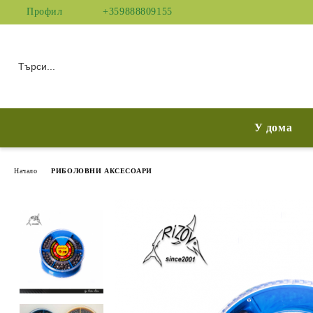
Профил
+359888809155
У дома
Начало
РИБОЛОВНИ АКСЕСОАРИ