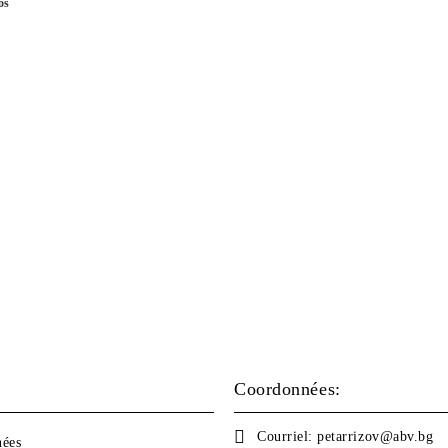
os
Coordonnées:
Courriel:
petarrizov@abv.bg
nées