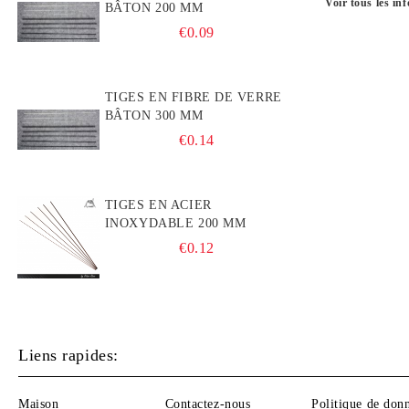
Voir tous les inf
BÂTON 200 MM
Blocs rohacell HF 71 + bâtonnets
AUTRES
€0.09
carrés
Peinture
TIGES EN FIBRE DE VERRE
balsa
BÂTON 300 MM
Raccords pour flotteurs
€0.14
FAITES VOTRE PROPRE PERCHE
FLOTTANTE
TIGES EN ACIER
INOXYDABLE 200 MM
€0.12
Liens rapides:
Maison
Contactez-nous
Politique de don