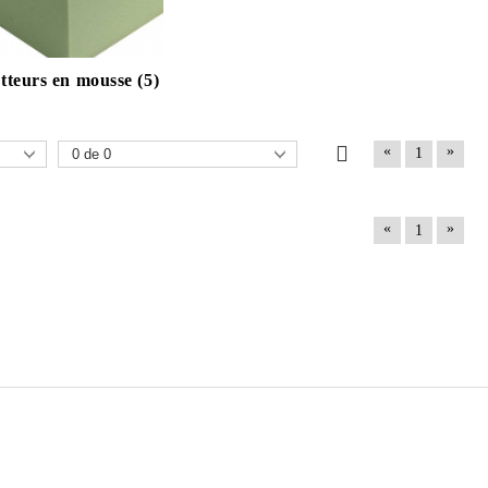
otteurs en mousse (5)
«
»
1
«
»
1