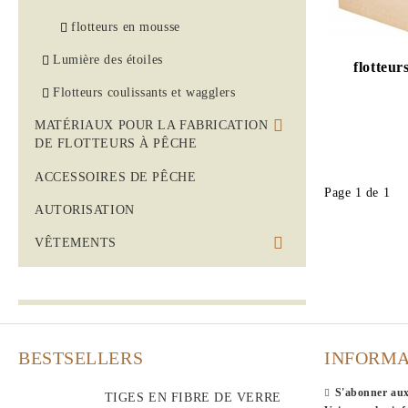
flotteurs en mousse
Lumière des étoiles
flotteur
Flotteurs coulissants et wagglers
MATÉRIAUX POUR LA FABRICATION
DE FLOTTEURS À PÊCHE
corps en balsa percés
ACCESSOIRES DE PÊCHE
Page 1 de 1
corps rohacell percés HF71
AUTORISATION
corps rohacell percés IGF110
VÊTEMENTS
corps en mousse percés
POLO HOMME
corps percés mixtes
T-SHIRTS
Romacryl 100 bâtonnets carrés
CASQUETTES
BESTSELLERS
INFORMA
Blocs rohacell IGF 110 + bâtonnets
CHAUSSETTES
carrés
S'abonner aux
TIGES EN FIBRE DE VERRE
SWEAT-SHIRTS