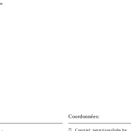
os
Coordonnées:
Courriel:
petarrizov@abv.bg