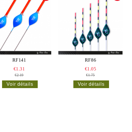
RF141
RF86
€1.31
€1.05
€2.19
€1.75
Voir détails
Voir détails