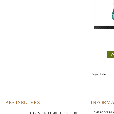
Blocs rohacell HF 71 + bâtonnets
AUTRES
carrés
Peinture
balsa
Raccords pour flotteurs
FAITES VOTRE PROPRE PERCHE
FLOTTANTE
V
Page 1 de 1
BESTSELLERS
INFORMA
S'abonner aux
TIGES EN FIBRE DE VERRE