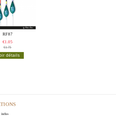
RF87
€1.05
€1.75
oir détails
TIONS
 infos