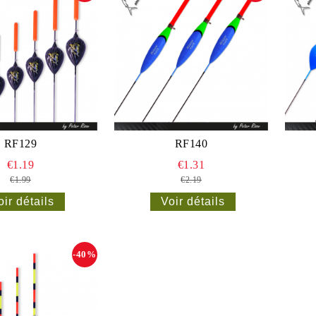
RF129
RF140
€1.19
€1.31
€1.99
€2.19
oir détails
Voir détails
-40%