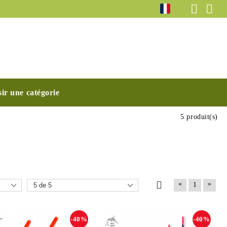
ir une catégorie
5 produit(s)
«
»
1
-40%
-40%