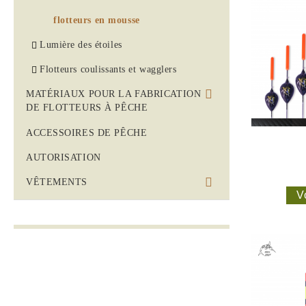
flotteurs en mousse
Lumière des étoiles
Flotteurs coulissants et wagglers
MATÉRIAUX POUR LA FABRICATION
DE FLOTTEURS À PÊCHE
corps en balsa percés
ACCESSOIRES DE PÊCHE
corps rohacell percés HF71
AUTORISATION
corps rohacell percés IGF110
VÊTEMENTS
V
corps en mousse percés
POLO HOMME
corps percés mixtes
T-SHIRTS
Romacryl 100 bâtonnets carrés
CASQUETTES
Blocs rohacell IGF 110 + bâtonnets
CHAUSSETTES
carrés
SWEAT-SHIRTS