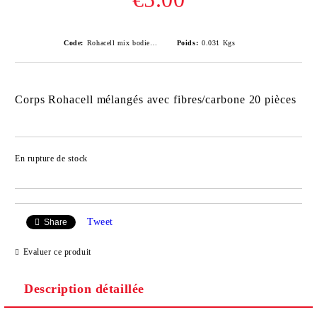
Code:
Rohacell mix bodies with fiber/carbon 20 pcs
Poids:
0.031
Kgs
Corps Rohacell mélangés avec fibres/carbone 20 pièces
En rupture de stock
Ajouter au liste de souhaits
Tweet
Share
Evaluer ce produit
Description détaillée