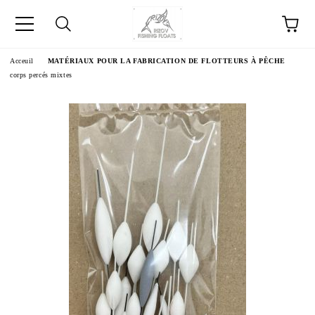
Acceuil
MATÉRIAUX POUR LA FABRICATION DE FLOTTEURS À PÊCHE
corps percés mixtes